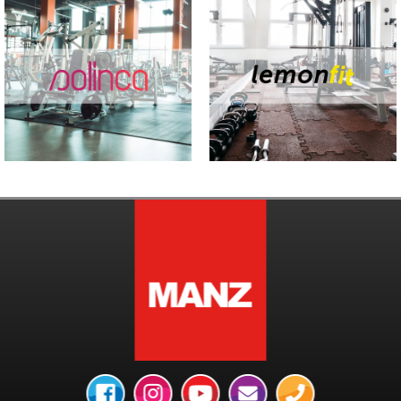
Group Trainer –
Fitness
Instrutor de
Instructor
Aulas de Grupo
1 de Fevereiro, 2022
5 de Junho, 2025
Braga
Ginásios
Ginásios
Lisboa