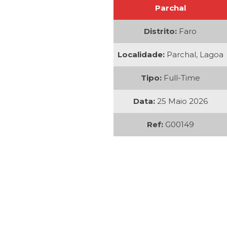
Parchal
Distrito:
Faro
Localidade:
Parchal, Lagoa
Tipo:
Full-Time
Data:
25 Maio 2026
Ref:
G00149