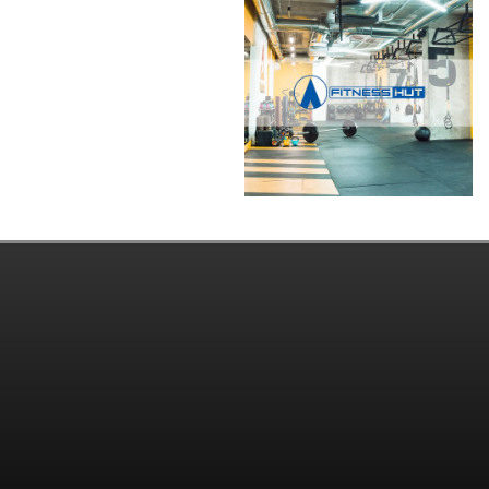
Gym Support-
Estágio
FH Carcavelos –
Profissional
Part Time
24 de Agosto, 2022
2 de Fevereiro, 2023
Ginásios
Lisboa
Ginásios
Lisboa