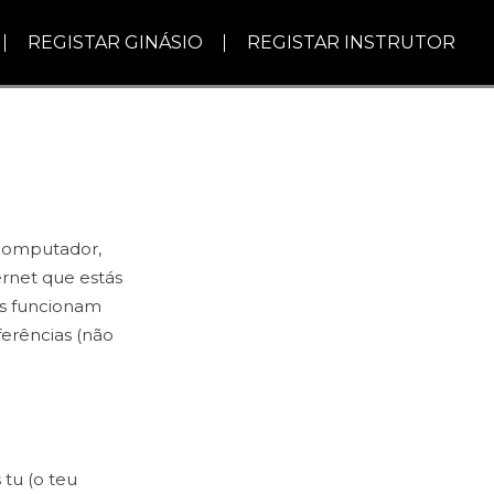
REGISTAR GINÁSIO
REGISTAR INSTRUTOR
 computador,
rnet que estás
ros funcionam
erências (não
 tu (o teu