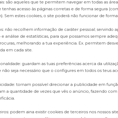
ais: são aqueles que te permitem navegar em todas as áreas
 tenhas acesso às páginas corretas e de forma segura (c
n). Sem estes cookies, o site poderá não funcionar de forma
cos: não recolhem informação de caráter pessoal; servindo 
o e análise de estatísticas, para que possamos sempre adequ
ocuras, melhorando a tua experiência. Ex. permitem desve
ada em cada site.
ionalidade: guardam as tuas preferências acerca da utilizaçã
não seja necessário que o configures em todos os teus ac
icidade: tornam possível direcionar a publicidade em funçã
itam a quantidade de vezes que vês o anúncio, fazendo com
eficácia.
eiros: podem aina existir cookies de terceiros nos nossos sit