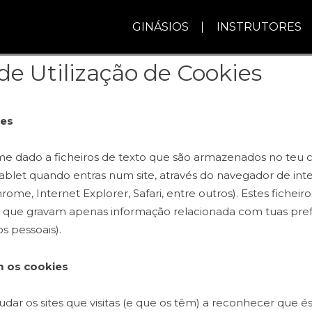
GINÁSIOS
INSTRUTORES
 de Utilização de Cookies
ies
me dado a ficheiros de texto que são armazenados no teu
blet quando entras num site, através do navegador de inte
rome, Internet Explorer, Safari, entre outros). Estes fichei
 que gravam apenas informação relacionada com tuas pref
s pessoais).
m os cookies
udar os sites que visitas (e que os têm) a reconhecer que és