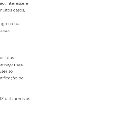
ão, interesse e
muitos casos,
logo na tua
trada.
os teus
serviço mais
ser só
tificação de
NZ utilizamos os