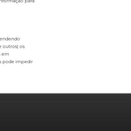
informação para
ependendo
e outros) os
s em
es pode impedir