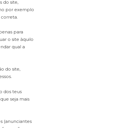
 do site,
omo por exemplo
 correta.
apenas para
ar o site àquilo
ndar qual a
o do site,
essos.
o dos teus
 que seja mais
es (anunciantes