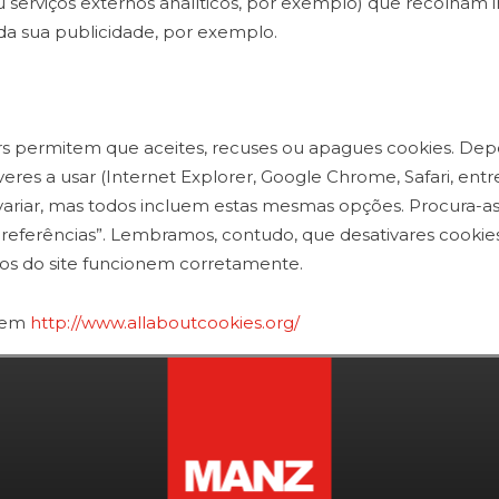
serviços externos analíticos, por exemplo) que recolham 
da sua publicidade, por exemplo.
rs permitem que aceites, recuses ou apagues cookies. D
eres a usar (Internet Explorer, Google Chrome, Safari, entr
ariar, mas todos incluem estas mesmas opções. Procura-a
“preferências”. Lembramos, contudo, que desativares cooki
ços do site funcionem corretamente.
o em
http://www.allaboutcookies.org/