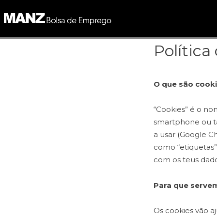
Skip
to
content
Política
O que são cook
“Cookies” é o no
smartphone ou ta
a usar (Google Ch
como “etiquetas”
com os teus dado
Para que serve
Os cookies vão aj