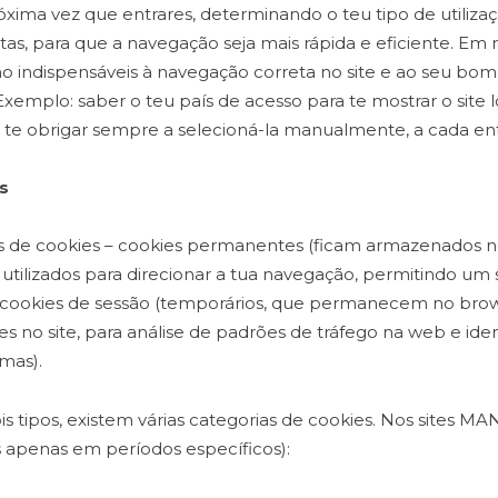
róxima vez que entrares, determinando o teu tipo de utilizaç
itas, para que a navegação seja mais rápida e eficiente. Em 
indispensáveis à navegação correta no site e ao seu bom
xemplo: saber o teu país de acesso para te mostrar o site 
 te obrigar sempre a selecioná-la manualmente, a cada en
s
os de cookies – cookies permanentes (ficam armazenados n
o utilizados para direcionar a tua navegação, permitindo um 
 cookies de sessão (temporários, que permanecem no brow
s no site, para análise de padrões de tráfego na web e iden
mas).
s tipos, existem várias categorias de cookies. Nos sites MA
s apenas em períodos específicos):