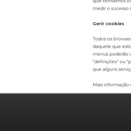
que tenhamos ou 
medir o sucesso 
Gerir cookies
Todos os browse
daquele que estiv
menus poderão v
“definições” ou 
que alguns servi
Mais informaçã